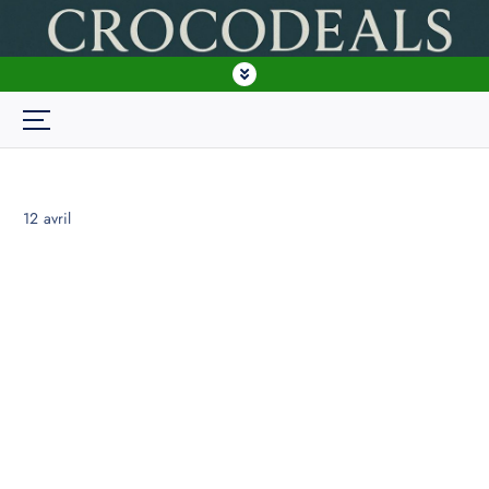
crocodeals BF
12
avril