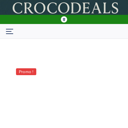
crocodeals BF
Promo !